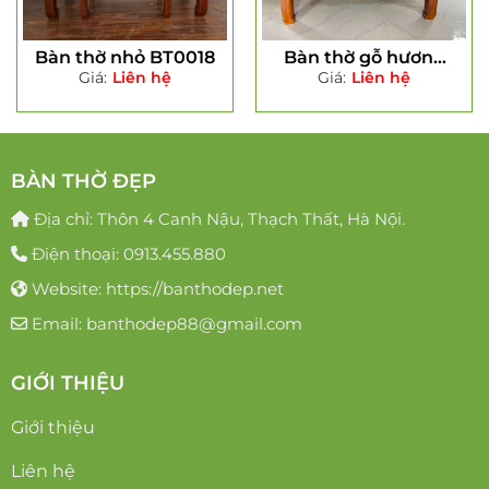
Bàn thờ nhỏ BT0018
Bàn thờ gỗ hương
Giá:
Liên hệ
Giá:
Liên hệ
BT0021
BÀN THỜ ĐẸP
Địa chỉ: Thôn 4 Canh Nậu, Thạch Thất, Hà Nội.
Điện thoại: 0913.455.880
Website: https://banthodep.net
Email: banthodep88@gmail.com
GIỚI THIỆU
Giới thiệu
Liên hệ