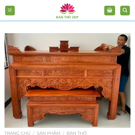
Chuyển
đến
nội
dung
TRANG CHỦ
/
SẢN PHẨM
/
BÀN THỜ