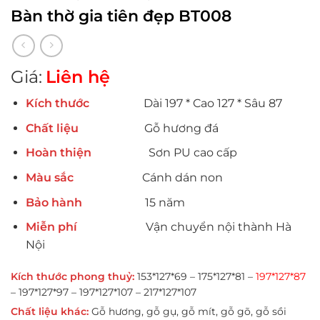
Bàn thờ gia tiên đẹp BT008
Giá:
Liên hệ
Kích thước
Dài 197 * Cao 127 * Sâu 87
Chất liệu
Gỗ hương đá
Hoàn thiện
Sơn PU cao cấp
Màu sắc
Cánh dán non
Bảo hành
15 năm
Miễn phí
Vận chuyển nội thành Hà
Nội
Kích thước phong thuỷ:
153*127*69 – 175*127*81 –
197*127*87
– 197*127*97 – 197*127*107 – 217*127*107
Chất liệu khác:
Gỗ hương, gỗ gụ, gỗ mít, gỗ gõ, gỗ sồi