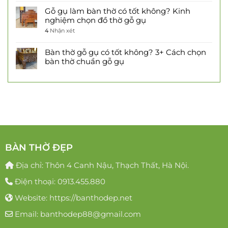
Gỗ gụ làm bàn thờ có tốt không? Kinh
nghiệm chọn đồ thờ gỗ gụ
4
Nhận xét
Bàn thờ gỗ gụ có tốt không? 3+ Cách chọn
bàn thờ chuẩn gỗ gụ
BÀN THỜ ĐẸP
Địa chỉ: Thôn 4 Canh Nậu, Thạch Thất, Hà Nội.
Điện thoại: 0913.455.880
Website: https://banthodep.net
Email: banthodep88@gmail.com