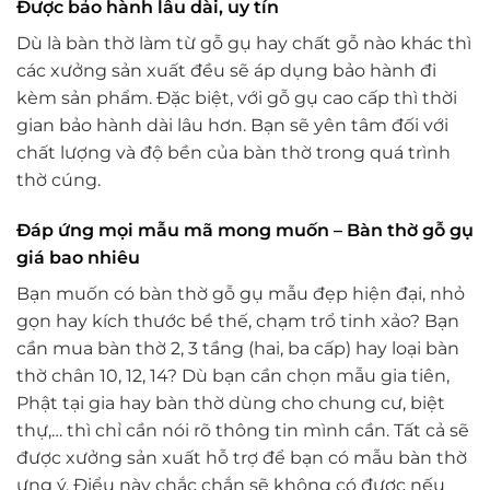
Được bảo hành lâu dài, uy tín
Dù là bàn thờ làm từ gỗ gụ hay chất gỗ nào khác thì
các xưởng sản xuất đều sẽ áp dụng bảo hành đi
kèm sản phẩm. Đặc biệt, với gỗ gụ cao cấp thì thời
gian bảo hành dài lâu hơn. Bạn sẽ yên tâm đối với
chất lượng và độ bền của bàn thờ trong quá trình
thờ cúng.
Đáp ứng mọi mẫu mã mong muốn – Bàn thờ gỗ gụ
giá bao nhiêu
Bạn muốn có bàn thờ gỗ gụ mẫu đẹp hiện đại, nhỏ
gọn hay kích thước bề thế, chạm trổ tinh xảo? Bạn
cần mua bàn thờ 2, 3 tầng (hai, ba cấp) hay loại bàn
thờ chân 10, 12, 14? Dù bạn cần chọn mẫu gia tiên,
Phật tại gia hay bàn thờ dùng cho chung cư, biệt
thự,… thì chỉ cần nói rõ thông tin mình cần. Tất cả sẽ
được xưởng sản xuất hỗ trợ để bạn có mẫu bàn thờ
ưng ý. Điểu này chắc chắn sẽ không có được nếu