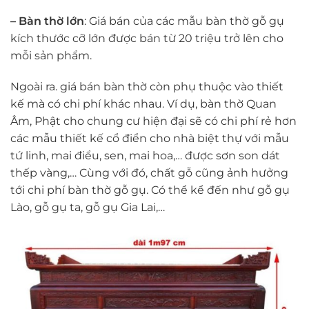
– Bàn thờ lớn
: Giá bán của các mẫu bàn thờ gỗ gụ
kích thước cỡ lớn được bán từ 20 triệu trở lên cho
mỗi sản phẩm.
Ngoài ra. giá bán bàn thờ còn phụ thuộc vào thiết
kế mà có chi phí khác nhau. Ví dụ, bàn thờ Quan
Âm, Phật cho chung cư hiện đại sẽ có chi phí rẻ hơn
các mẫu thiết kế cổ điển cho nhà biệt thự với mẫu
tứ linh, mai điểu, sen, mai hoa,… được sơn son dát
thếp vàng,… Cùng với đó, chất gỗ cũng ảnh hưởng
tới chi phí bàn thờ gỗ gụ. Có thể kể đến như gỗ gụ
Lào, gỗ gụ ta, gỗ gụ Gia Lai,…