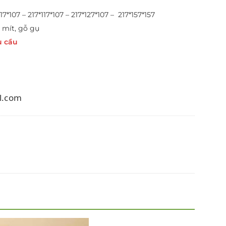
17*107 – 217*117*107 – 217*127*107 – 217*157*157
 mít, gỗ gụ
u cầu
l.com