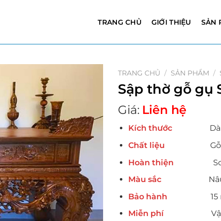
TRANG CHỦ
GIỚI THIỆU
SẢN 
TRANG CHỦ
/
SẢN PHẨM
/
Sập thờ gỗ gụ
Giá:
Liên hệ
Kích thước
Dài 217 
Chất liệu
Gỗ hư
Hoàn thiện
Sơn PU
Màu sắc
Nâ
Bảo hành
15 n
Miễn phí
Vận chuy