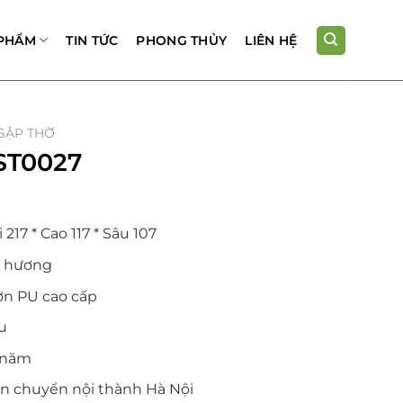
PHẨM
TIN TỨC
PHONG THỦY
LIÊN HỆ
SẬP THỜ
 ST0027
* Cao 117 * Sâu 107
ơng
 cao cấp
u
ăm
ển nội thành Hà Nội